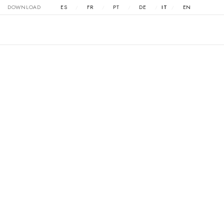
DOWNLOAD
ES
FR
PT
DE
IT
EN
/
/
/
/
/