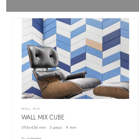
WALL MIX
WALL MIX CUBE
395×456 mm · 3 pezzi · 9 mm
Su richiesta