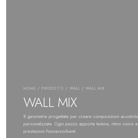
HOME
/
PRODOTTI
/
WALL
/ WALL MIX
WALL MIX
8 geometrie progettate per creare composizioni acustich
personalizzate. Ogni pezzo apporta texture, ritmo visivo 
prestazioni fonoassorbenti.