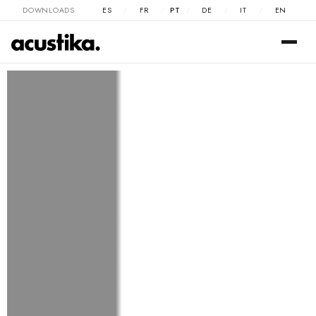
DOWNLOADS
ES
FR
PT
DE
IT
EN
/
/
/
/
/