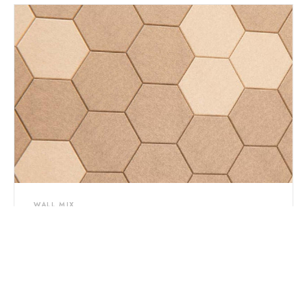
WALL MIX
WALL MIX SPINE
Ripa 107×298 mm · 9 mm
Sob consulta
VER MODELO →