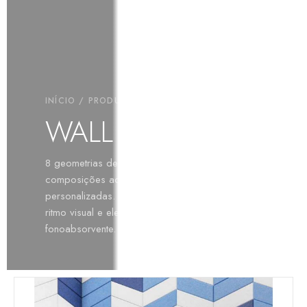
INÍCIO
/
PRODUTOS
/
WALL
/ WALL MIX
WALL MIX
8 geometrias desenhadas para criar
composições acústicas dinâmicas e
personalizadas. Cada peça acrescenta textura,
ritmo visual e elevado desempenho
fonoabsorvente.