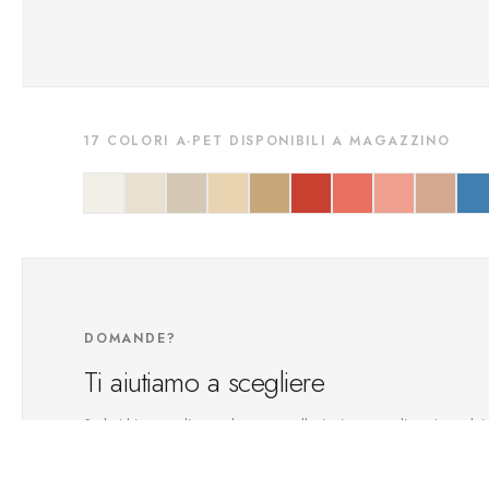
17 COLORI A·PET DISPONIBILI A MAGAZZINO
DOMANDE?
Ti aiutiamo a scegliere
Se hai bisogno di consulenza su collezioni, personalizzazione dei co