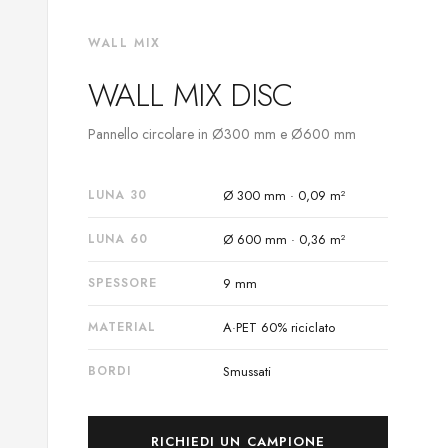
WALL MIX
WALL MIX DISC
Pannello circolare in Ø300 mm e Ø600 mm
LUNA 30
Ø 300 mm · 0,09 m²
LUNA 60
Ø 600 mm · 0,36 m²
SPESSORE
9 mm
MATERIAL
A·PET 60% riciclato
BORDI
Smussati
RICHIEDI UN CAMPIONE