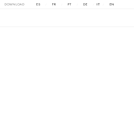
DOWNLOAD
ES
FR
PT
DE
IT
EN
/
/
/
/
/