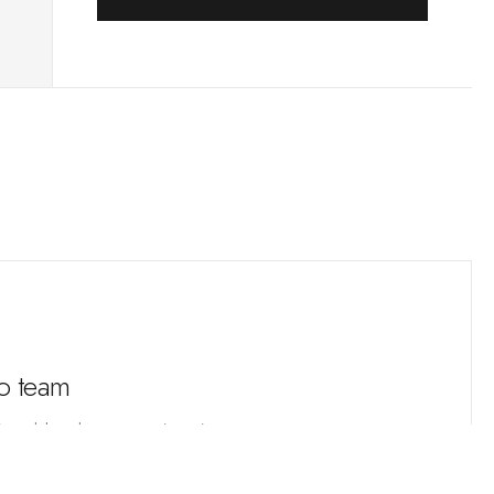
ro team
ione del prodotto e progetti su misura.
69 15