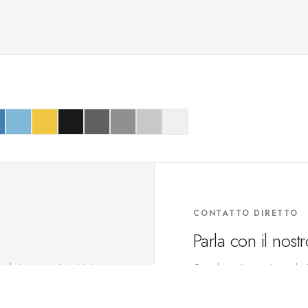
CONTATTO DIRETTO
Parla con il nost
lori o progetti, scrivici.
Consulenza in acustica, selez
+34 93 252 