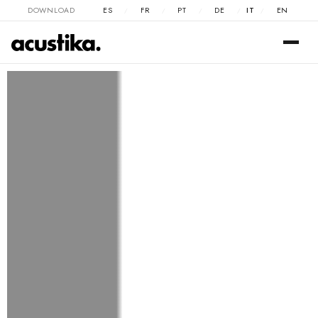
DOWNLOAD
ES
FR
PT
DE
IT
EN
/
/
/
/
/