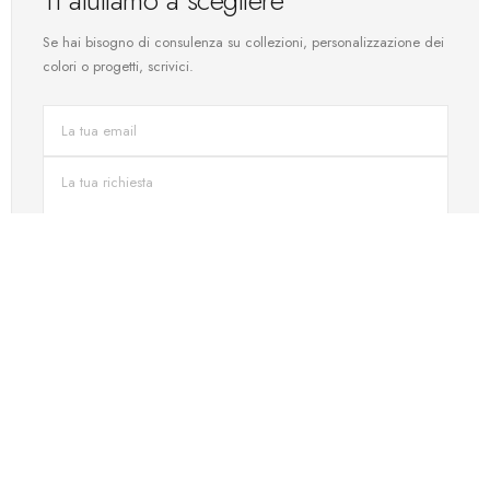
Ti aiutiamo a scegliere
Se hai bisogno di consulenza su collezioni, personalizzazione dei
colori o progetti, scrivici.
INVIA
CONTATTO DIRETTO
Parla con il nostro team
Consulenza in acustica, selezione del prodotto e progetti su