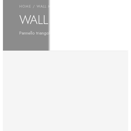
HOME
/
WALL MIX
/ WALL MIX TRI
WALL MIX TRI
Pannello triangolare in 3 formati