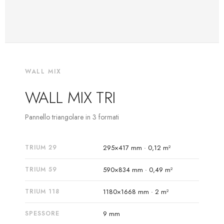
WALL MIX
WALL MIX TRI
Pannello triangolare in 3 formati
TRIUM 29
295×417 mm · 0,12 m²
TRIUM 59
590×834 mm · 0,49 m²
TRIUM 118
1180×1668 mm · 2 m²
SPESSORE
9 mm