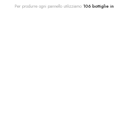
Per produrre ogni pannello utilizziamo
106 bottiglie in
PET riciclate
. Il processo è completamente circolare.
Hai un progetto concreto?
Inviaci le planimetrie o le dimensioni dello spazio e prepareremo
una proposta di trattamento acustico con selezione del prodotto e
preventivo.
+ CALCOLATORE
+ CONTATTACI
DOMANDE?
Ti aiutiamo a scegliere