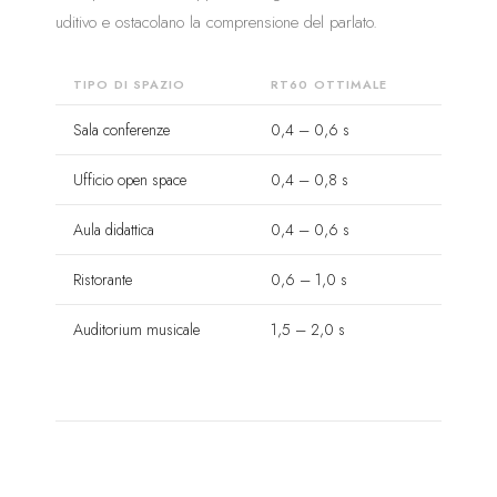
uditivo e ostacolano la comprensione del parlato.
TIPO DI SPAZIO
RT60 OTTIMALE
Sala conferenze
0,4 – 0,6 s
Ufficio open space
0,4 – 0,8 s
Aula didattica
0,4 – 0,6 s
Ristorante
0,6 – 1,0 s
Auditorium musicale
1,5 – 2,0 s