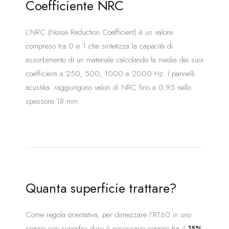
Coefficiente NRC
L’NRC (Noise Reduction Coefficient) è un valore
compreso tra 0 e 1 che sintetizza la capacità di
assorbimento di un materiale calcolando la media dei suoi
coefficienti a 250, 500, 1000 e 2000 Hz. I pannelli
acustika. raggiungono valori di NRC fino a 0,95 nello
spessore 18 mm.
Quanta superficie trattare?
Come regola orientativa, per dimezzare l’RT60 in uno
spazio con superfici dure è necessario coprire tra il
15%