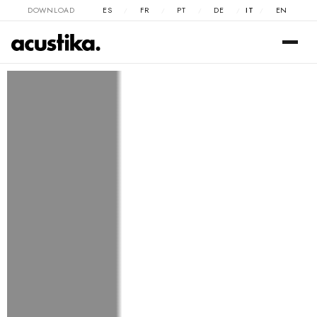
DOWNLOAD
ES
FR
PT
DE
IT
EN
/
/
/
/
/