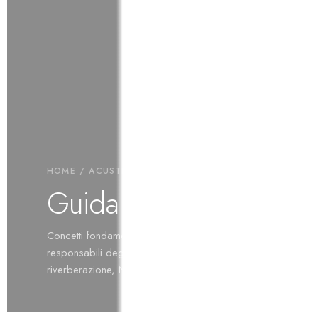
HOME
/ ACUSTICA
Guida all’acustica
Concetti fondamentali per architetti, progettisti e
responsabili degli spazi. Assorbimento,
riverberazione, NRC e calcolo della superficie.