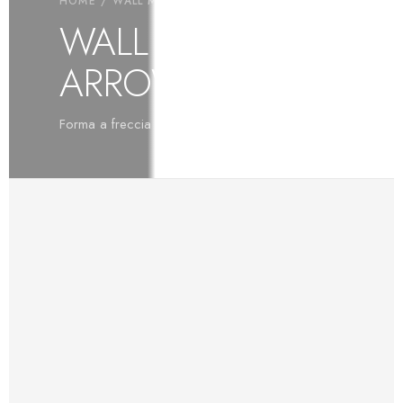
HOME
/
WALL MIX
/ WALL MIX ARROW
WALL MIX
ARROW
Forma a freccia per composizioni dinamiche