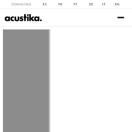
DOWNLOAD
ES
FR
PT
DE
IT
EN
/
/
/
/
/