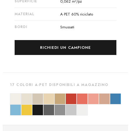
SUPERFICIE
0,062 m²/pz
MATERIAL
A·PET 60% riciclato
BORDI
Smussati
RICHIEDI UN CAMPIONE
17 COLORI A·PET DISPONIBILI A MAGAZZINO