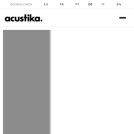
DOWNLOADS
ES
FR
PT
DE
IT
EN
/
/
/
/
/