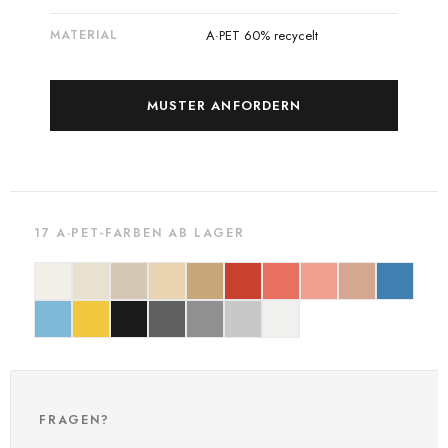
MATERIAL
A·PET 60% recycelt
MUSTER ANFORDERN
17 A·PET-FARBEN AB LAGER
FRAGEN?