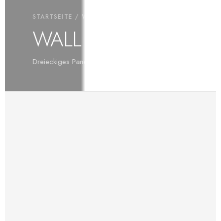
STARTSEITE
/
WALL MIX
/ WALL MIX TRI
WALL MIX TRI
Dreieckiges Paneel in 3 Größen