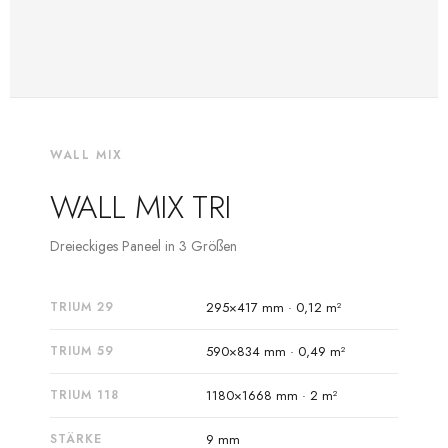
WALL MIX
WALL MIX TRI
Dreieckiges Paneel in 3 Größen
TRIUM 29
295×417 mm · 0,12 m²
TRIUM 59
590×834 mm · 0,49 m²
TRIUM 118
1180×1668 mm · 2 m²
STÄRKE
9 mm