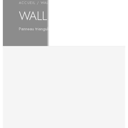
ACCUEIL
/
WALL MIX
/ WALL MIX TRI
WALL MIX TRI
Panneau triangulaire en 3 tailles