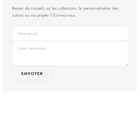
Besoin de conseils sur les collections, la personnalisation des
coloris ou vos projets ? Écrivez-nous.
ENVOYER
CONTACT DIRECT
Parlez avec notre équipe
Conseil en acoustique, sélection de produits et projets sur mesure.