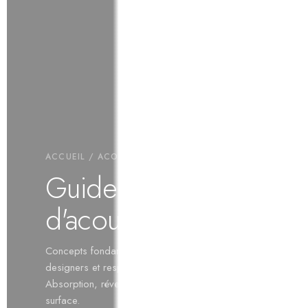
ACCUEIL
/ ACOUSTIQUE
Guide
d'acoustique
Concepts fondamentaux pour architectes,
designers et responsables d'espaces.
Absorption, réverbération, NRC et calcul de
surface.