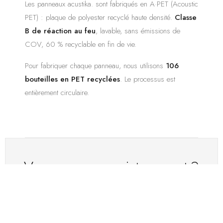
Les panneaux acustika. sont fabriqués en A·PET (Acoustic
PET) : plaque de polyester recyclé haute densité.
Classe
B de réaction au feu
, lavable, sans émissions de
COV, 60 % recyclable en fin de vie.
Pour fabriquer chaque panneau, nous utilisons
106
bouteilles en PET recyclées
. Le processus est
entièrement circulaire.
Vous avez un projet concret ?
Envoyez-nous les plans ou les dimensions de l'espace et nous
vous préparons une proposition de traitement acoustique avec
sélection de produits et devis.
+ CALCULATEUR
+ NOUS CONTACTER