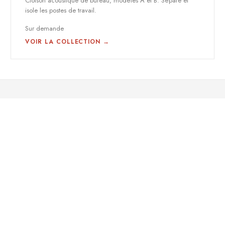
Cloison acoustique de bureau, modèles A et B. Sépare et
isole les postes de travail.
Sur demande
VOIR LA COLLECTION →
FAMILLES
ENTREPRISE
Wall
Qui sommes-nous
Ceiling
Durabilité
Screens
Réalisations
Lighting
Acoustique
Art
FAQ
Accessories