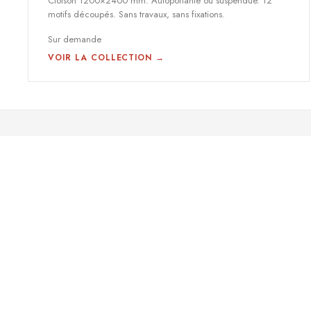
Cloison 1200×2400 mm. Autoportante ou suspendue. 12
motifs découpés. Sans travaux, sans fixations.
Sur demande
VOIR LA COLLECTION →
Panneaux acoustiques en A·PET 60 % recyclé. Conçus et fabriqués à
Mataró, Barcelone. 6 familles de produits. Livraison dans toute
l'Europe.
© 2025 skrita SL · Mataró, Barcelona · acustika.es