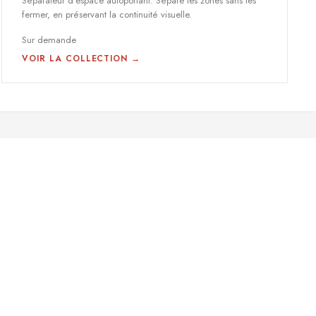
Séparateur d'espace autoportant. Sépare les zones sans les
fermer, en préservant la continuité visuelle.
Sur demande
VOIR LA COLLECTION →
CONTACT
info@acustika.es
+34 93 252 69 15
Formulaire de contact
skrita SL · Mataró, Barcelona
Confidentialité
Mentions légales
Cookies