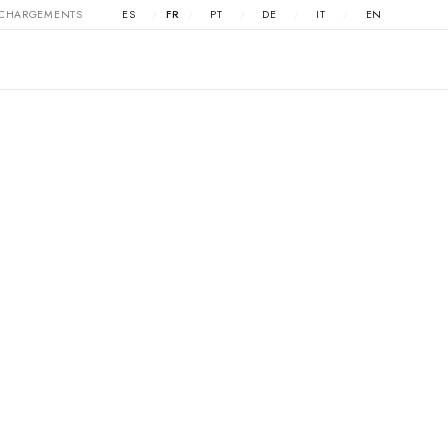
ÉCHARGEMENTS
ES
FR
PT
DE
IT
EN
/
/
/
/
/