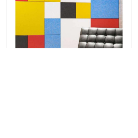
WALL
WALL MIX
8 freie Geometrien: CUBE, HEX, DISC, QUAD, ARROW,
SPINE, TRI, BAND. Einzigartige Kompositionen.
Auf Anfrage
KOLLEKTION ANSEHEN →