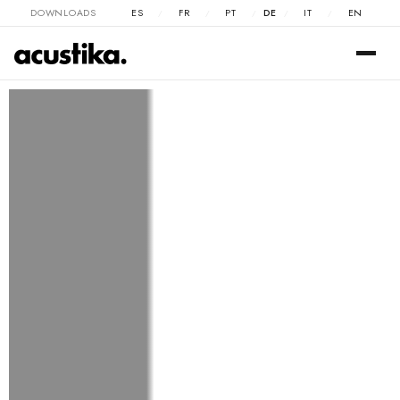
DOWNLOADS
ES
FR
PT
DE
IT
EN
/
/
/
/
/