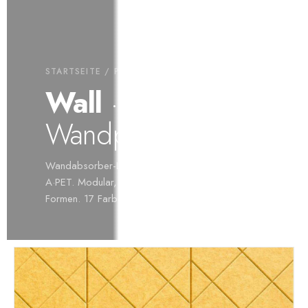
STARTSEITE
/
PRODUKTE
/ WALL
Wall
·
Wandpaneele
Wandabsorber-Lösungen aus 60% recyceltem
A·PET. Modular, im Großformat oder als freie
Formen. 17 Farben ab Lager.