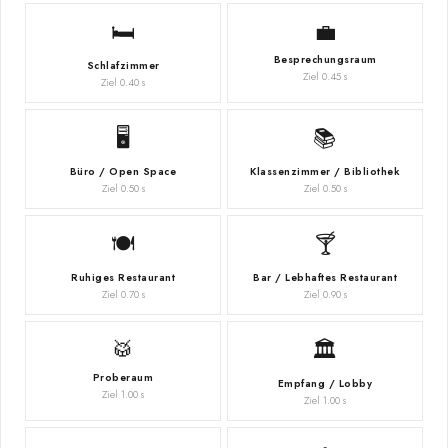
🛏️
💼
Besprechungsraum
Schlafzimmer
Ziel 0.45 s
Ziel 0.40 s
🖥️
📚
Büro / Open Space
Klassenzimmer / Bibliothek
Ziel 0.50 s
Ziel 0.50 s
🍽️
🍸
Ruhiges Restaurant
Bar / Lebhaftes Restaurant
Ziel 0.70 s
Ziel 0.90 s
🥁
🏛️
Proberaum
Empfang / Lobby
Ziel 1.00 s
Ziel 1.00 s