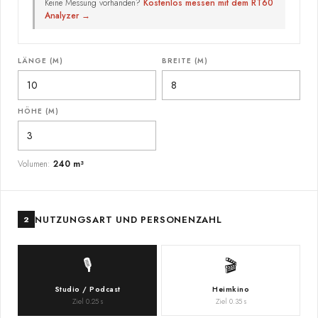
Keine Messung vorhanden?
Kostenlos messen mit dem RT60
Analyzer →
LÄNGE (M)
BREITE (M)
HÖHE (M)
Volumen:
240 m³
NUTZUNGSART UND PERSONENZAHL
2
🎙️
🎬
Studio / Podcast
Heimkino
Ziel 0.25 s
Ziel 0.35 s