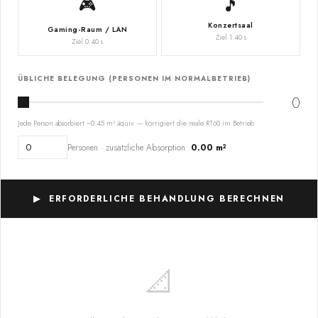
🎮
🎵
Konzertsaal
Gaming-Raum / LAN
Ziel 1.40 s
Ziel 0.40 s
ÜBLICHE BELEGUNG (PERSONEN IM NORMALBETRIEB)
0
Jede Person absorbiert ~0.45 m² äquiv. — korrigiert die reale RT60 im Betrieb
Personen · zusätzliche Absorption:
0.00 m²
▶ ERFORDERLICHE BEHANDLUNG BERECHNEN
📐