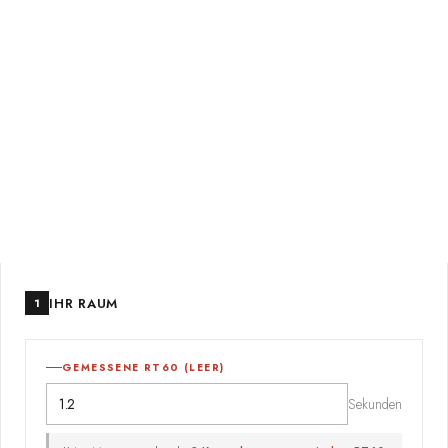
STARTSEITE
/ RECHNER
RT60-Rechner
Geben Sie Ihre gemessene RT60, die
Raumnutzung und die tatsächliche Personenzahl
ein. Der Rechner berücksichtigt die Absorption
der Personen und liefert die exakt benötigten m²
Paneelfläche.
IHR RAUM
1
GEMESSENE RT60 (LEER)
Sekunden