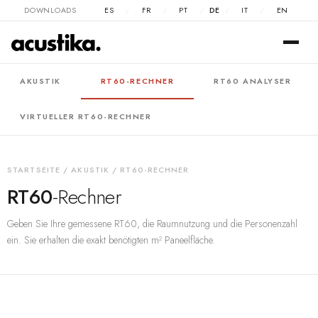
DOWNLOADS
ES
FR
PT
DE
IT
EN
/
/
/
/
/
AKUSTIK
RT60-RECHNER
RT60 ANALYSER
VIRTUELLER RT60-RECHNER
STARTSEITE
/
AKUSTIK
/ RT60-RECHNER
RT60
-Rechner
Geben Sie Ihre gemessene RT60, die Raumnutzung und die Personenzahl
ein. Sie erhalten die exakt benötigten m² Paneelfläche.