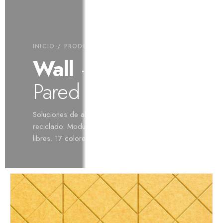
INICIO
/
PRODUCTOS
/ WALL
Wall
· Paneles de
Pared
Soluciones de absorción mural en A·PET 60%
reciclado. Modulares, gran formato o formas
libres. 17 colores en stock.