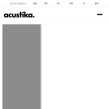
DESCARGAS
ES
FR
PT
DE
IT
EN
/
/
/
/
/