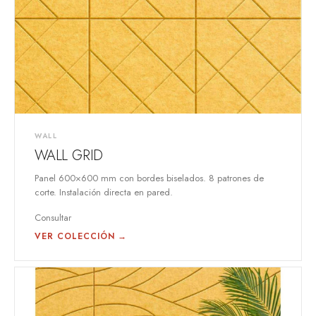
WALL
WALL GRID
Panel 600×600 mm con bordes biselados. 8 patrones de
corte. Instalación directa en pared.
Consultar
VER COLECCIÓN →