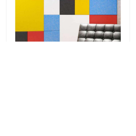
WALL
WALL MIX
8 geometrías libres: CUBE, HEX, DISC, QUAD, ARROW,
SPINE, TRI, BAND. Composiciones únicas.
Consultar
VER COLECCIÓN →