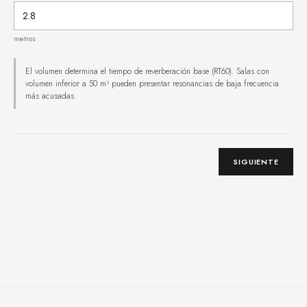
metros
El volumen determina el tiempo de reverberación base (RT60). Salas con
volumen inferior a 50 m³ pueden presentar resonancias de baja frecuencia
más acusadas.
SIGUIENTE