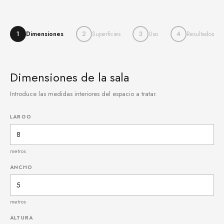
1
2
3
4
Dimensiones
Superficies
Uso
Resultados
Dimensiones de la sala
Introduce las medidas interiores del espacio a tratar.
LARGO
metros
ANCHO
metros
ALTURA