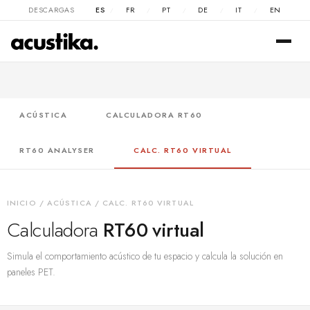
DESCARGAS
ES
FR
PT
DE
IT
EN
/
/
/
/
/
ACÚSTICA
CALCULADORA RT60
RT60 ANALYSER
CALC. RT60 VIRTUAL
INICIO
/
ACÚSTICA
/ CALC. RT60 VIRTUAL
Calculadora
RT60 virtual
Simula el comportamiento acústico de tu espacio y calcula la solución en
paneles PET.