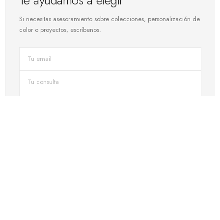
Te ayudamos a elegir
Si necesitas asesoramiento sobre colecciones, personalización de
color o proyectos, escríbenos.
ENVIAR
CONTACTO DIRECTO
Habla con nuestro equipo
Asesoramiento en acústica, selección de producto y proyectos a