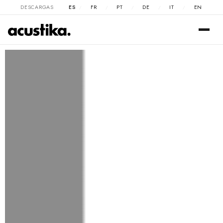
DESCARGAS
ES
FR
PT
DE
IT
EN
/
/
/
/
/