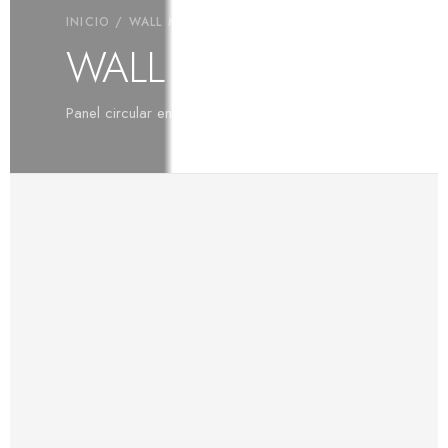
INICIO
/
WALL MIX
/ WALL MIX DISC
WALL MIX DISC
Panel circular en Ø300 mm y Ø600 mm