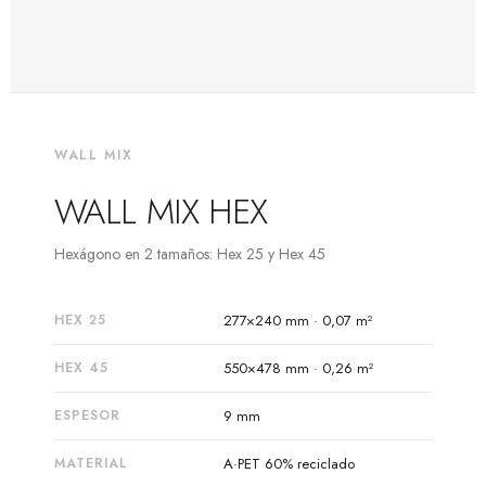
WALL MIX
WALL MIX HEX
Hexágono en 2 tamaños: Hex 25 y Hex 45
HEX 25
277×240 mm · 0,07 m²
HEX 45
550×478 mm · 0,26 m²
ESPESOR
9 mm
MATERIAL
A·PET 60% reciclado