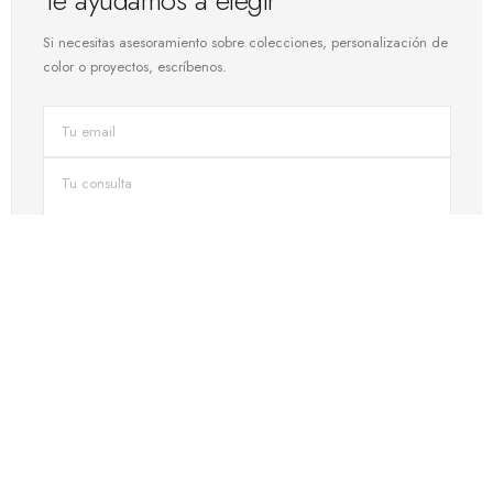
Te ayudamos a elegir
Si necesitas asesoramiento sobre colecciones, personalización de
color o proyectos, escríbenos.
ENVIAR
CONTACTO DIRECTO
Habla con nuestro equipo
Asesoramiento en acústica, selección de producto y proyectos a