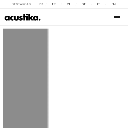
DESCARGAS
ES
FR
PT
DE
IT
EN
/
/
/
/
/