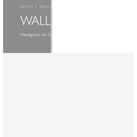
INICIO
/
WALL MIX
/ WALL MIX HEX
WALL MIX HEX
Hexágono en 2 tamaños: Hex 25 y Hex 45