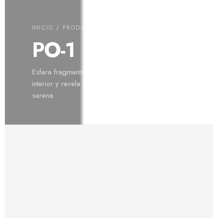
INICIO
/
PRODUCTOS
/
LIGHTING
/ PO-1
PO-1
Esfera fragmentada que filtra la luz desde el
interior y revela textura, profundidad y atmósfera
serena.