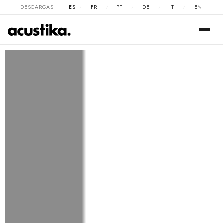
DESCARGAS
ES
FR
PT
DE
IT
EN
/
/
/
/
/