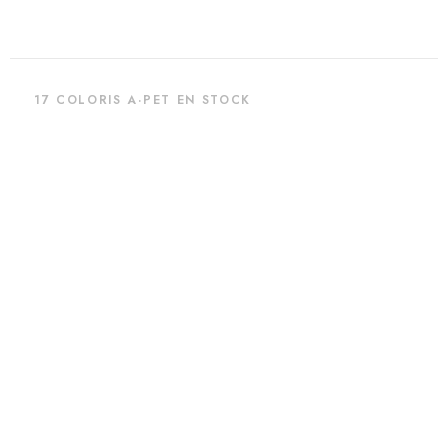
17 COLORIS A·PET EN STOCK
Panneaux acoustiques en A·PET 60% recyclé. Conçus et fabriqués à
Mataró, Barcelone. 6 familles de produits. Livraison dans toute l'Europe.