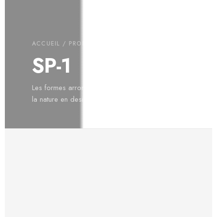
ACCUEIL
/
PRODUITS
/
LIGHTING
/ SP-1
SP-1
Les formes arrondies de la courge transforment
la nature en design et en bien-être acoustique.