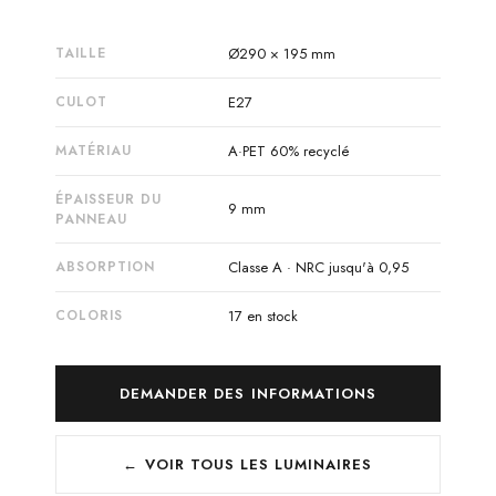
TAILLE
Ø290 × 195 mm
CULOT
E27
MATÉRIAU
A·PET 60% recyclé
ÉPAISSEUR DU
9 mm
PANNEAU
ABSORPTION
Classe A · NRC jusqu'à 0,95
COLORIS
17 en stock
DEMANDER DES INFORMATIONS
← VOIR TOUS LES LUMINAIRES