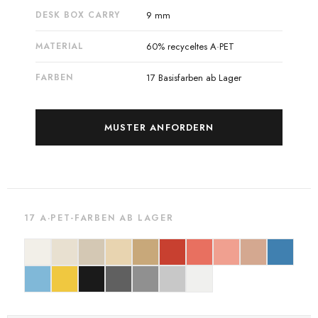
DESK BOX CARRY
9 mm
MATERIAL
60% recyceltes A·PET
FARBEN
17 Basisfarben ab Lager
MUSTER ANFORDERN
17 A·PET-FARBEN AB LAGER