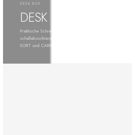
DESK BOX
DESK BOX
Praktische Schreibtischlösungen aus
schallabsorbierendem A·PET. DESK BOX TRAY,
SORT und CARRY.