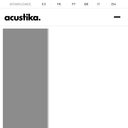
DOWNLOADS
ES
FR
PT
DE
IT
EN
/
/
/
/
/