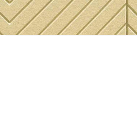
MOTIVI DI TAGLIO DISPONIBILI — 17 MODELLI
CROSS
ZIG·1
ZIG·2
BRANCH
CURVE
FLOW·1