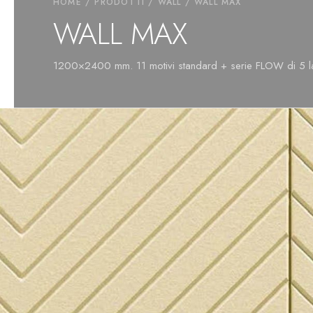
HOME
/
PRODOTTI
/
WALL
/ WALL MAX
WALL MAX
1200×2400 mm. 11 motivi standard + serie FLOW di 5 las