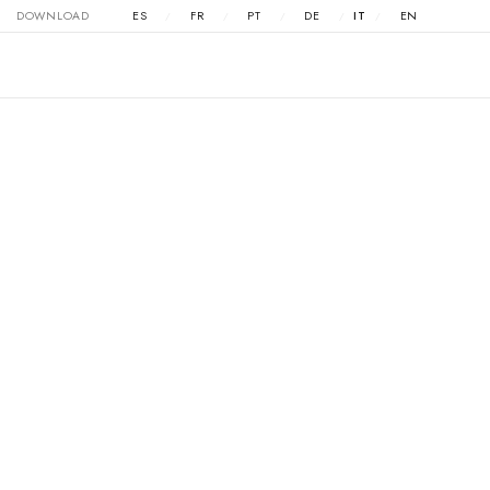
DOWNLOAD
ES
FR
PT
DE
IT
EN
/
/
/
/
/