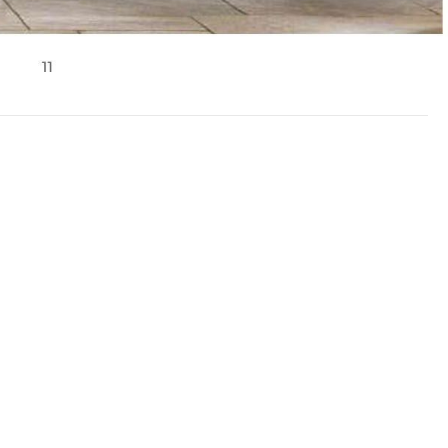
BAND·V
WEAVE
WAVE