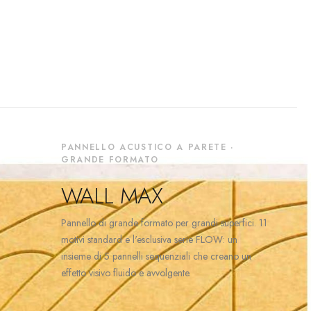
PANNELLO ACUSTICO A PARETE ·
GRANDE FORMATO
WALL MAX
Pannello di grande formato per grandi superfici. 11
motivi standard e l'esclusiva serie FLOW: un
insieme di 5 pannelli sequenziali che creano un
effetto visivo fluido e avvolgente.