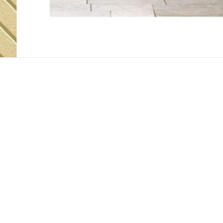
ZIG·3
LINE
ARC
BAND·H
FLOW·2
FLOW·3
FLOW·4
FLOW·5