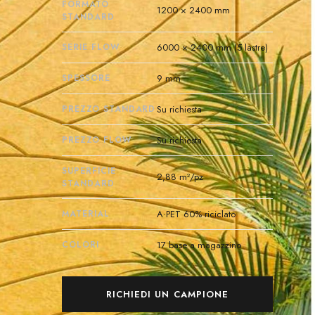
FORMATO
1200 × 2400 mm
STANDARD
SERIE FLOW
6000 × 2400 mm (5 lastre)
SPESSORE
9 mm
PREZZO STANDARD
Su richiesta
PREZZO FLOW
Su richiesta
SUPERFICIE
2,88 m²/pz
STANDARD
MATERIAL
A·PET 60% riciclato
COLORI
17 base a magazzino
RICHIEDI UN CAMPIONE