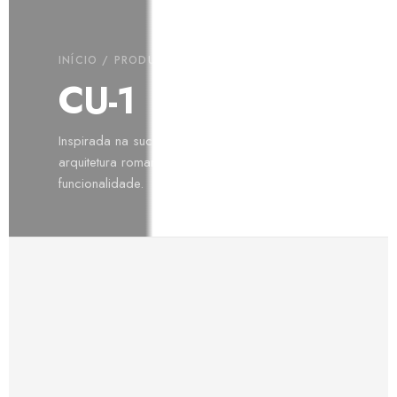
INÍCIO
/
PRODUTOS
/
LIGHTING
/ CU-1
CU-1
Inspirada na sucessão de Fibonacci e na
arquitetura romana. Proporção, estética e
funcionalidade.