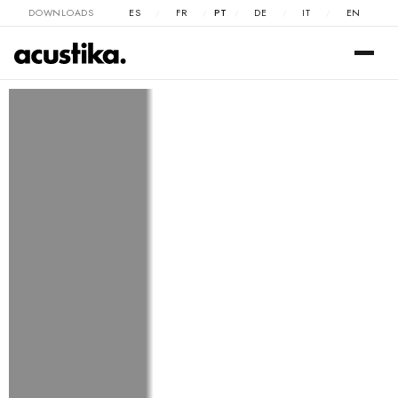
DOWNLOADS
ES
FR
PT
DE
IT
EN
/
/
/
/
/