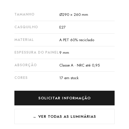
TAMANHO
Ø290 × 260 mm
CASQUILHO
E27
MATERIAL
A·PET 60% reciclado
ESPESSURA DO PAINEL
9 mm
ABSORÇÃO
Classe A · NRC até 0,95
CORES
17 em stock
SOLICITAR INFORMAÇÃO
← VER TODAS AS LUMINÁRIAS