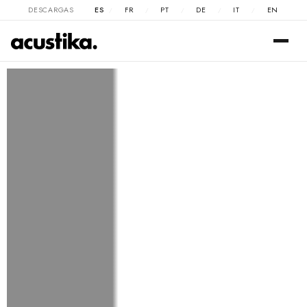
DESCARGAS
ES
FR
PT
DE
IT
EN
/
/
/
/
/