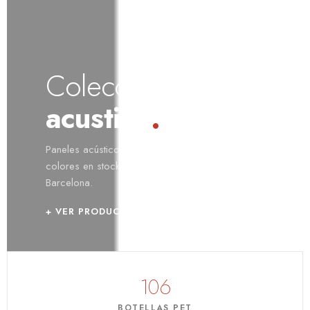
Colección
acustika
.
Paneles acústicos de A·PET 60% reciclado. 17
colores en stock. Diseño y fabricación en
Barcelona.
+ VER PRODUCTOS
106
BOTELLAS PET